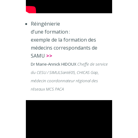
Réingénierie
d’une formation :
exemple de la formation des
médecins correspondants de
SAMU
>>
Dr Marie-Annick HIDOUX
Cheffe de service
du CESU / SIMULSanté05, CHICAS Gap,
médecin coordonnateur régional des
réseaux MCS PACA