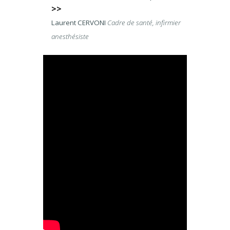
>>
Laurent CERVONI
Cadre de santé, infirmier
anesthésiste