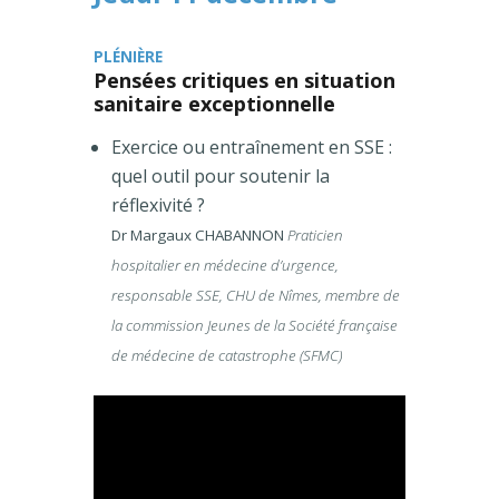
PLÉNIÈRE
Pensées critiques en situation
sanitaire exceptionnelle
Exercice ou entraînement en SSE :
quel outil pour soutenir la
réflexivité ?
Dr Margaux CHABANNON
Praticien
hospitalier en médecine d’urgence,
responsable SSE, CHU de Nîmes, membre de
la commission Jeunes de la Société française
de médecine de catastrophe (SFMC)