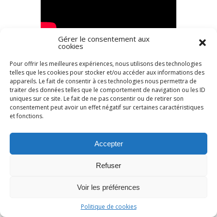
Gérer le consentement aux
cookies
Le pouvoir réflexif de l’erreur
>>
Dr Carole AMSALLEM
Responsable médicale
Pour offrir les meilleures expériences, nous utilisons des technologies
telles que les cookies pour stocker et/ou accéder aux informations des
CESU80, CHU Amiens-Picardie
appareils. Le fait de consentir à ces technologies nous permettra de
traiter des données telles que le comportement de navigation ou les ID
uniques sur ce site. Le fait de ne pas consentir ou de retirer son
consentement peut avoir un effet négatif sur certaines caractéristiques
et fonctions.
Accepter
Refuser
Voir les préférences
Politique de cookies