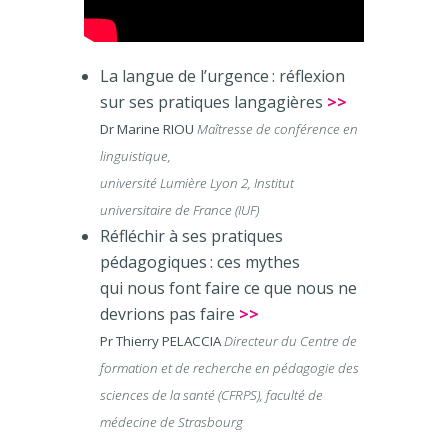
La langue de l’urgence : réflexion
sur ses pratiques langagières
>>
Dr Marine RIOU
Maîtresse de conférence en
linguistique,
université Lumière Lyon 2, Institut
universitaire de France (IUF)
Réfléchir à ses pratiques
pédagogiques : ces mythes
qui nous font faire ce que nous ne
devrions pas faire
>>
Pr Thierry PELACCIA
Directeur du Centre de
formation et de recherche en pédagogie des
sciences de la santé (CFRPS), faculté de
médecine de Strasbourg