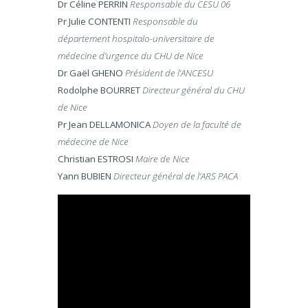
Dr Céline PERRIN
Responsable du CESU 06
Pr Julie CONTENTI
Responsable du
département hospitalo-universitaire de
médecine d’urgence du CHU de Nice
Dr Gaël GHENO
Président de l’ANCESU
Rodolphe BOURRET
Directeur général du CHU
de Nice
Pr Jean DELLAMONICA
Doyen de la faculté de
médecine de Nice
Christian ESTROSI
M
aire de Nice
Yann BUBIEN
Directeur général de l’ARS PACA