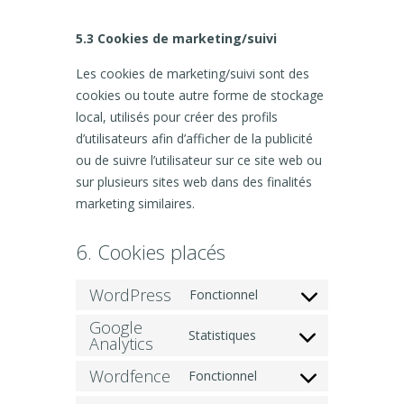
5.3 Cookies de marketing/suivi
Les cookies de marketing/suivi sont des
cookies ou toute autre forme de stockage
local, utilisés pour créer des profils
d’utilisateurs afin d’afficher de la publicité
ou de suivre l’utilisateur sur ce site web ou
sur plusieurs sites web dans des finalités
marketing similaires.
6. Cookies placés
WordPress
Fonctionnel
Consent
to
Google
service
Statistiques
wordpress
Consent
Analytics
to
service
Wordfence
Fonctionnel
google-
Consent
analytics
to