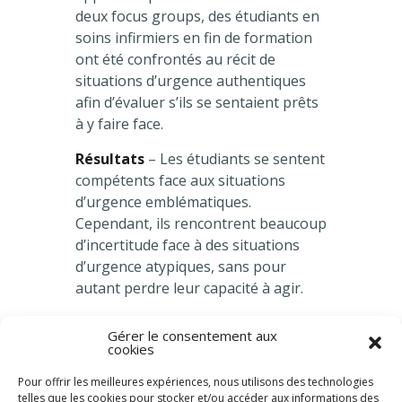
deux focus groups, des étudiants en
soins infirmiers en fin de formation
ont été confrontés au récit de
situations d’urgence authentiques
afin d’évaluer s’ils se sentaient prêts
à y faire face.
Résultats
– Les étudiants se sentent
compétents face aux situations
d’urgence emblématiques.
Cependant, ils rencontrent beaucoup
d’incertitude face à des situations
d’urgence atypiques, sans pour
autant perdre leur capacité à agir.
Conclusion
– Des besoins de
Gérer le consentement aux
formation ont été identifiés,
cookies
permettant l’élaboration de
Pour offrir les meilleures expériences, nous utilisons des technologies
recommandations avec des
telles que les cookies pour stocker et/ou accéder aux informations des