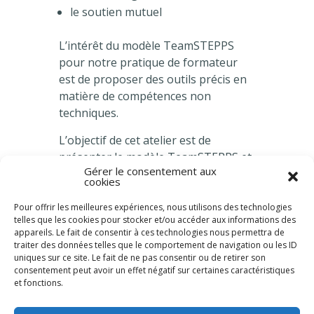
le soutien mutuel
L’intérêt du modèle TeamSTEPPS
pour notre pratique de formateur
est de proposer des outils précis en
matière de compétences non
techniques.
L’objectif de cet atelier est de
présenter le modèle TeamSTEPPS et
Gérer le consentement aux
de réfléchir ensemble sur quelques
cookies
outils tels que le SAED, la
communication sécurisée, les
Pour offrir les meilleures expériences, nous utilisons des technologies
telles que les cookies pour stocker et/ou accéder aux informations des
responsabilités des leaders ou le
appareils. Le fait de consentir à ces technologies nous permettra de
monitorage de la situation.
traiter des données telles que le comportement de navigation ou les ID
uniques sur ce site. Le fait de ne pas consentir ou de retirer son
Au-delà de l’outil, c’est son utilisation
consentement peut avoir un effet négatif sur certaines caractéristiques
et fonctions.
dans notre pratique, tant
pédagogique que soignante, qui