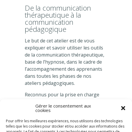
De la communication
thérapeutique à la
communication
pédagogique
Le but de cet atelier est de vous
expliquer et savoir utiliser les outils
de la communication thérapeutique,
base de l’hypnose, dans le cadre de
l’accompagnement des apprenants
dans toutes les phases de nos
ateliers pédagogiques.
Reconnus pour la prise en charge
des patients, mais aussi dans le
Gérer le consentement aux
mieux-être du soignant, ces outils,
cookies
utilisant entre autres la
Pour offrir les meilleures expériences, nous utilisons des technologies
reconnaissance de l’état de
telles que les cookies pour stocker et/ou accéder aux informations des
conscience, les différents langages
appareils. Le fait de consentir à ces technologies nous permettra de