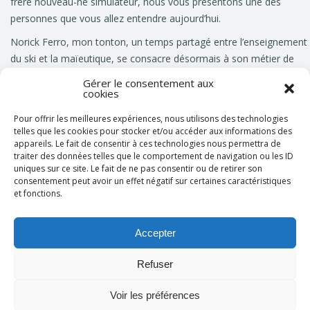
frère nouveau-né simulateur, nous vous présentons une des
personnes que vous allez entendre aujourd’hui.
Norick Ferro, mon tonton, un temps partagé entre l’enseignement
du ski et la maïeutique, se consacre désormais à son métier de
sage-femme dans une maternité alpine. Il exerce également ses
Gérer le consentement aux
talents de pédagogue comme formateur auprès de mon petit frère
cookies
avec Mathieu et Catherine, ainsi que chez les pompiers et dans
Pour offrir les meilleures expériences, nous utilisons des technologies
l’encadrement de stagiaires. Il nous enchante régulièrement d’une
telles que les cookies pour stocker et/ou accéder aux informations des
petite mélodie à la guitare.
appareils. Le fait de consentir à ces technologies nous permettra de
traiter des données telles que le comportement de navigation ou les ID
J’espère qu’il saura vous transmettre ce 2 décembre l’enthousiasm
uniques sur ce site. Le fait de ne pas consentir ou de retirer son
consentement peut avoir un effet négatif sur certaines caractéristiques
de notre famille bigarrée. Une famille RP2Simu, avec des petits, de
et fonctions.
grands, des maigres, des gros, des sages-femmes, des
paramédicaux, des médecins et des administratifs, tous curieux,
passionnés et animés d’un même élan. Alors, le bébé et moi, nous
Accepter
faisons de notre mieux pour leur obéir (mais ça ne marche pas
Refuser
toujours).
Ingrid et son petit frère,
Voir les préférences
et la plume de Patricia (autrice des Carnets d’Ingrid)