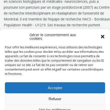
en sciences biologiques et médicales- neurosciences, puis a
poursuivi son parcours par un stage postdoctoral (2007) au Centre
de recherche interdisciplinaire en réadaptation de l’université de
Montréal. Il est membre de l’équipe de recherche HACS - Bordeaux
Population Health - U1219. Ses travaux de recherche portent
principalement sur l’évaluation et le traitement des déficiences
Gérer le consentement aux
motrices et posturales des personnes âgées et des patients
cookies
cérébrolésés. Sur le plan académique, Patrick Dehail est vice-doye
Pour offrir les meilleures expériences, nous utilisons des technologies
de l’UFR des sciences médicales et coordonnateur du deuxième cy
telles que les cookies pour stocker et/ou accéder aux informations des
des études médicales depuis 2014. Il dirige aussi l’Institut universita
appareils. Le fait de consentir à ces technologies nous permettra de
des sciences de la réadaptation (IUSR) depuis 2018. Chef du servic
traiter des données telles que le comportement de navigation ou les ID
uniques sur ce site. Le fait de ne pas consentir ou de retirer son
MPR du CHU de Bordeaux de 2010 à 2019, il occupe depuis mai
consentement peut avoir un effet négatif sur certaines caractéristiques
2019 le poste de conseiller médical du directeur général de l’ARS
et fonctions.
Nouvelle-Aquitaine. Sur le plan des activités pédagogiques, il a
notamment participé à la création de la plateforme de simulation 
Accepter
santé SIMBA-S, contribué aux travaux sur l’universitarisation des
formations paramédicales (ministère de l’Enseignement supérieur,
Refuser
la Recherche et de l’Innovation) et participé à la rédaction des
nouvelles compétences dans le cadre de la réforme du deuxième
Voir les préférences