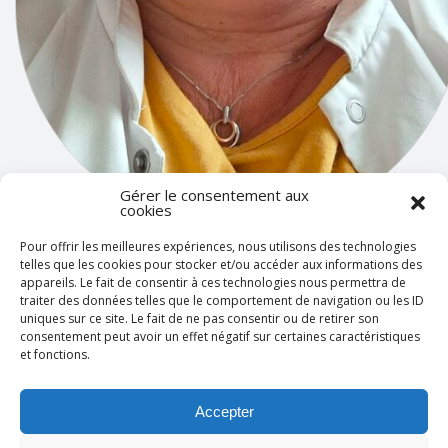
Gérer le consentement aux
cookies
Pour offrir les meilleures expériences, nous utilisons des technologies
Sandra Rougier
telles que les cookies pour stocker et/ou accéder aux informations des
appareils. Le fait de consentir à ces technologies nous permettra de
Psychologue clinicienne depuis plus de 25 ans, Sandra Rougier est
traiter des données telles que le comportement de navigation ou les ID
uniques sur ce site. Le fait de ne pas consentir ou de retirer son
spécialisée dans la gestion de crise de type psychosociale, psycho-
consentement peut avoir un effet négatif sur certaines caractéristiques
traumatique ou suicidaire. Elle exerce actuellement au sein de la
et fonctions.
cellule d’urgence médico-psychologique (CUMP) des Alpes-Maritim
du CHU de Nice, où elle intervient sur le terrain auprès des impliqu
Accepter
et primo-intervenants confrontés à un événement collectif à fort
potentiel traumatogène, coordonne les partenaires opérationnels 