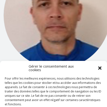
Gérer le consentement aux
cookies
Stéphane AYOUNI
Pour offrir les meilleures expériences, nous utilisons des technologies
telles que les cookies pour stocker et/ou accéder aux informations des
Cadre de santé, Stéphane Ayouni est responsable du CESU 74, du
appareils. Le fait de consentir à ces technologies nous permettra de
SMUR Annecy et des sujets concernant les SSE au centre hospitali
traiter des données telles que le comportement de navigation ou les ID
uniques sur ce site. Le fait de ne pas consentir ou de retirer son
Annecy-Genevois. Après un parcours professionnel d’infirmier au
consentement peut avoir un effet négatif sur certaines caractéristiques
SAU, SMUR et réanimation, il s’est orienté vers l’encadrement. À
et fonctions.