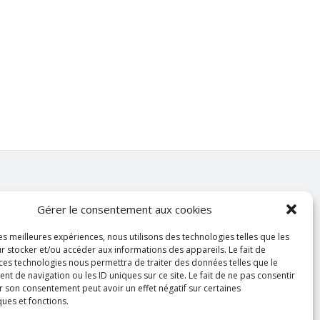
Gérer le consentement aux cookies
les meilleures expériences, nous utilisons des technologies telles que les
ANCESU
r stocker et/ou accéder aux informations des appareils. Le fait de
Dr Gaël GHENO
 ces technologies nous permettra de traiter des données telles que le
Président de l’ANCESU
 de navigation ou les ID uniques sur ce site. Le fait de ne pas consentir
r son consentement peut avoir un effet négatif sur certaines
Dr Céline LONGO
ques et fonctions.
Secrétaire générale de l’ANCESU