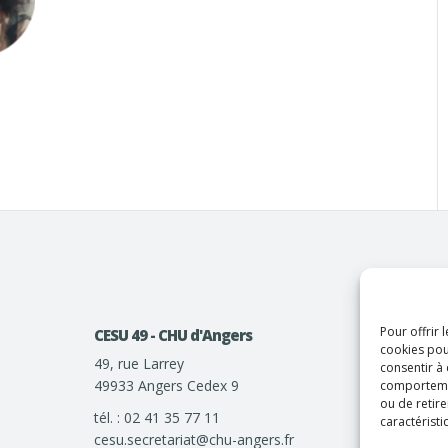
m
Pour offrir 
CESU 49 - CHU d'Angers
cookies pou
49, rue Larrey
consentir à
49933 Angers Cedex 9
comportement
ou de retire
tél. : 02 41 35 77 11
caractéristi
cesu.secretariat@chu-angers.fr